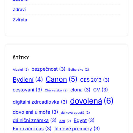
Zdraví
Zvířata
ŠTÍTKY
bezpečnost
(3)
Alcatel
(2)
Bulharsko
(2)
Canon
(5)
Bydlení
(4)
CES 2013
(3)
cestování
(3)
clona
(3)
CV
(3)
Chorvatsko
(2)
dovolená
(6)
digitální zdrcadlovka
(3)
dovolená u moře
(3)
dálková spoušť
(2)
dálniční známka
(3)
Egypt
(3)
děti
(2)
Expoziční čas
(3)
filmové premiéry
(3)