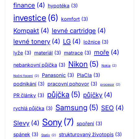
finance
(4)
hypotéka
(3)
investice
(6)
komfort
(3)
Kompakt
(4)
levné cartridge
(4)
levné tonery
(4)
LG
(4)
ložnice
(3)
moře
(4)
lyže
(3)
materiál
(3)
matrace
(3)
Nikon
(5)
nebankovní půjčka
(3)
Nokia
(2)
Panasonic
(3)
PlaCla
(3)
Noční focení
(2)
podnikání
(3)
pracovní pohovor
(3)
procesor
(2)
půjčka
(5)
půjčky
(4)
PR články
(3)
Samsung
(5)
SEO
(4)
rychlá půjčka
(3)
Sony
(7)
Slevy
(4)
spoření
(3)
spánek
(3)
strukturovaný životopis
(3)
Stativ
(2)