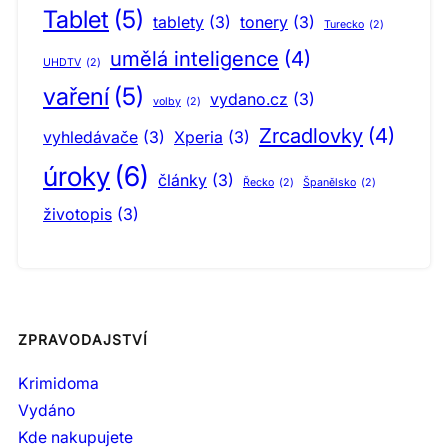
Tablet
(5)
tablety
(3)
tonery
(3)
Turecko
(2)
umělá inteligence
(4)
UHDTV
(2)
vaření
(5)
vydano.cz
(3)
volby
(2)
Zrcadlovky
(4)
vyhledávače
(3)
Xperia
(3)
úroky
(6)
články
(3)
Řecko
(2)
Španělsko
(2)
životopis
(3)
ZPRAVODAJSTVÍ
Krimidoma
Vydáno
Kde nakupujete