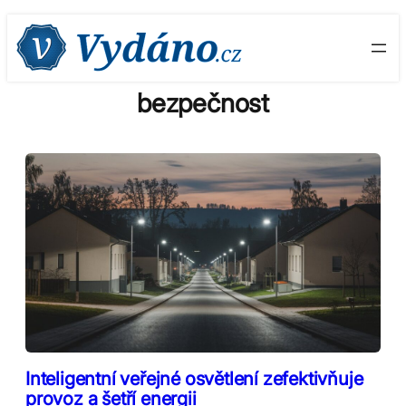
Skip
to
content
bezpečnost
Inteligentní veřejné osvětlení zefektivňuje
provoz a šetří energii