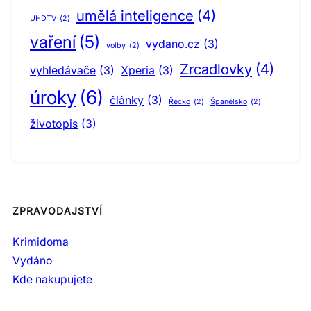
umělá inteligence
(4)
UHDTV
(2)
vaření
(5)
vydano.cz
(3)
volby
(2)
Zrcadlovky
(4)
vyhledávače
(3)
Xperia
(3)
úroky
(6)
články
(3)
Řecko
(2)
Španělsko
(2)
životopis
(3)
ZPRAVODAJSTVÍ
Krimidoma
Vydáno
Kde nakupujete