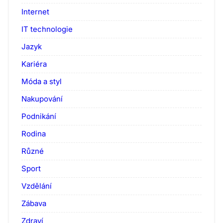
Internet
IT technologie
Jazyk
Kariéra
Móda a styl
Nakupování
Podnikání
Rodina
Různé
Sport
Vzdělání
Zábava
Zdraví