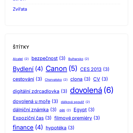
Zvířata
ŠTÍTKY
bezpečnost
(3)
Alcatel
(2)
Bulharsko
(2)
Canon
(5)
Bydlení
(4)
CES 2013
(3)
cestování
(3)
clona
(3)
CV
(3)
Chorvatsko
(2)
dovolená
(6)
digitální zdrcadlovka
(3)
dovolená u moře
(3)
dálková spoušť
(2)
dálniční známka
(3)
Egypt
(3)
děti
(2)
Expoziční čas
(3)
filmové premiéry
(3)
finance
(4)
hypotéka
(3)