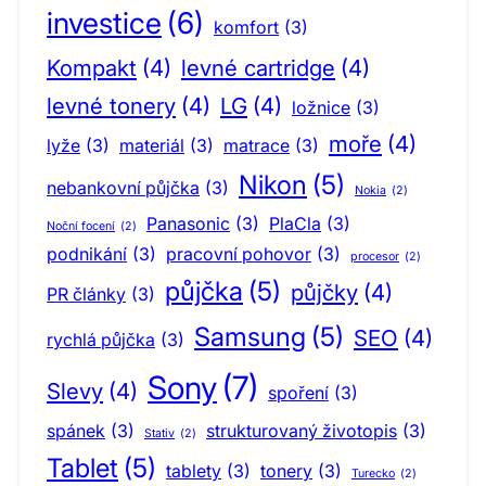
investice
(6)
komfort
(3)
Kompakt
(4)
levné cartridge
(4)
levné tonery
(4)
LG
(4)
ložnice
(3)
moře
(4)
lyže
(3)
materiál
(3)
matrace
(3)
Nikon
(5)
nebankovní půjčka
(3)
Nokia
(2)
Panasonic
(3)
PlaCla
(3)
Noční focení
(2)
podnikání
(3)
pracovní pohovor
(3)
procesor
(2)
půjčka
(5)
půjčky
(4)
PR články
(3)
Samsung
(5)
SEO
(4)
rychlá půjčka
(3)
Sony
(7)
Slevy
(4)
spoření
(3)
spánek
(3)
strukturovaný životopis
(3)
Stativ
(2)
Tablet
(5)
tablety
(3)
tonery
(3)
Turecko
(2)